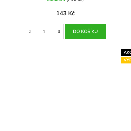
143 Kč
DO KOŠÍKU
AK
VÝ