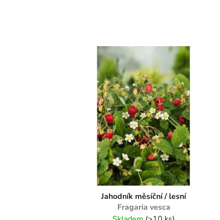
Jahodník měsíční / lesní
Fragaria vesca
Skladem
(>10 ks)