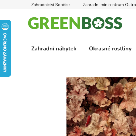
Přejít
Zahradnictví Sobčice
Zahradní minicentrum Ostr
na
obsah
Zahradní nábytek
Okrasné rostliny