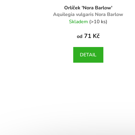
Orlíček 'Nora Barlow'
Aquilegia vulgaris Nora Barlow
Skladem
(>10 ks)
71 Kč
od
DETAIL