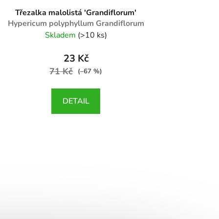
Třezalka malolistá 'Grandiflorum'
Hypericum polyphyllum Grandiflorum
Skladem
(>10 ks)
23 Kč
71 Kč
(–67 %)
DETAIL