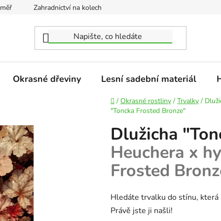
oměř
Zahradnictví na kolech
Obchodní podmínky
Podm
Okrasné dřeviny
Lesní sadební materiál
H
Domů
/
Okrasné rostliny
/
Trvalky
/
Dluž
"Toncka Frosted Bronze"
Dlužicha "Ton
Heuchera x hy
Frosted Bronz
Hledáte trvalku do stínu, kter
Právě jste ji našli!