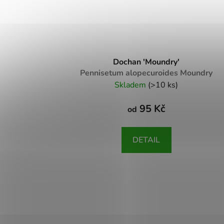
Dochan 'Moundry'
Pennisetum alopecuroides Moundry
Skladem
(>10 ks)
95 Kč
od
DETAIL