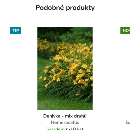
Podobné produkty
TIP
NO
Denivka - mix druhů
Hemerocallis
Ga
Skladem
(>10 ks)