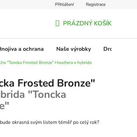
Přihlášení
Registrace
ínky ochrany osobních údajů
Kontakty
PRÁZDNÝ KOŠÍK
NÁKUPNÍ
KOŠÍK
nojiva a ochrana
Naše výrobky
Drobnoplodé
icha "Toncka Frosted Bronze"
Heuchera x hybrida
cka Frosted Bronze"
brida "Toncka
e"
á bude okrasná svým listem téměř po celý rok?