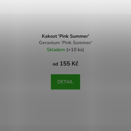
Kakost 'Pink Summer'
Geranium 'Pink Summer'
Skladem
(>10 ks)
155 Kč
od
DETAIL