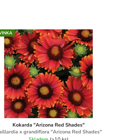
VINKA
Kokarda "Arizona Red Shades"
illardia x grandiflora "Arizona Red Shades"
Skladem
(>10 ks)