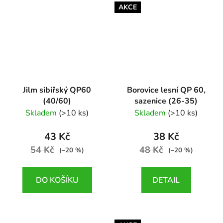
AKCE
Jilm sibiřský QP60
Borovice lesní QP 60,
(40/60)
sazenice (26-35)
Ulmus pumila
Pinus sylvestris
Skladem
(>10 ks)
Skladem
(>10 ks)
43 Kč
38 Kč
54 Kč
48 Kč
(–20 %)
(–20 %)
DO KOŠÍKU
DETAIL