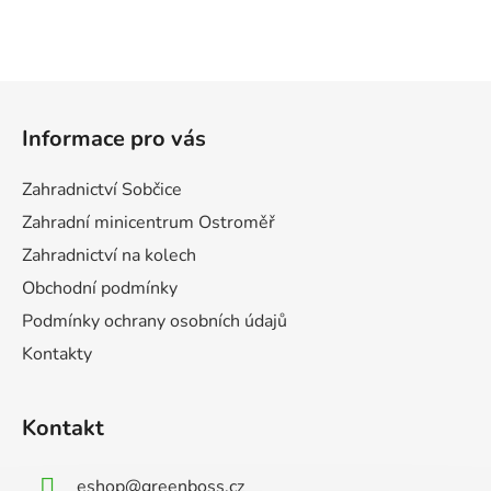
Z
á
Informace pro vás
p
a
Zahradnictví Sobčice
t
Zahradní minicentrum Ostroměř
í
Zahradnictví na kolech
Obchodní podmínky
Podmínky ochrany osobních údajů
Kontakty
Kontakt
eshop
@
greenboss.cz