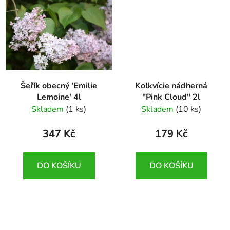
Šeřík obecný 'Emilie
Kolkvície nádherná
Lemoine' 4l
"Pink Cloud" 2l
Syringa vulgaris 'Emilie
Kolkwitzia amabilis
Skladem
(1 ks)
Skladem
(10 ks)
Lemoine'
'Pink Cloud'
347 Kč
179 Kč
DO KOŠÍKU
DO KOŠÍKU