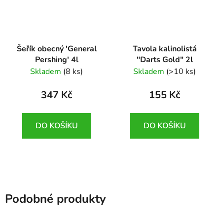
Šeřík obecný 'General
Tavola kalinolistá
Pershing' 4l
"Darts Gold" 2l
Syringa vulgaris
Physocarpus
Skladem
(8 ks)
Skladem
(>10 ks)
'General Pershing'
opulofolius "Darts
Gold"
347 Kč
155 Kč
DO KOŠÍKU
DO KOŠÍKU
Podobné produkty