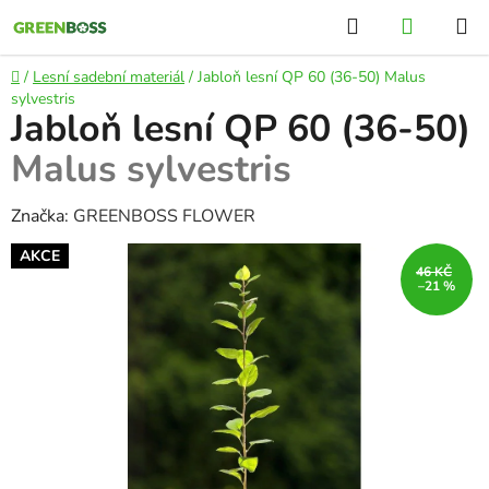
Přejít
Hledat
NÁKUP
na
KOŠÍK
obsah
Domů
/
Lesní sadební materiál
/
Jabloň lesní QP 60 (36-50)
Malus
sylvestris
Jabloň lesní QP 60 (36-50)
Malus sylvestris
Značka:
GREENBOSS FLOWER
AKCE
46 KČ
–21 %