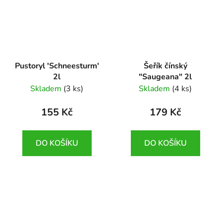
Pustoryl 'Schneesturm'
Šeřík čínský
2l
"Saugeana" 2l
Philadelphus
Syringa chinensis
Skladem
(3 ks)
Skladem
(4 ks)
'Schneesturm'
'Saugeana'
155 Kč
179 Kč
DO KOŠÍKU
DO KOŠÍKU