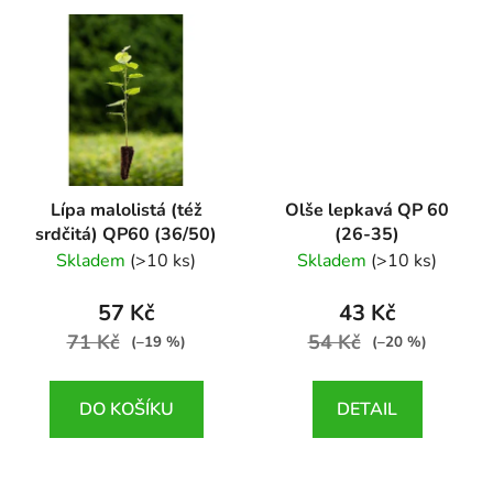
Lípa malolistá (též
Olše lepkavá QP 60
srdčitá) QP60 (36/50)
(26-35)
Tilia cordata
Alnus glutinosa
Skladem
(>10 ks)
Skladem
(>10 ks)
57 Kč
43 Kč
71 Kč
54 Kč
(–19 %)
(–20 %)
DO KOŠÍKU
DETAIL