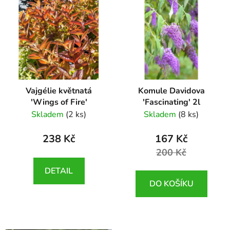
Vajgélie květnatá
Komule Davidova
'Wings of Fire'
'Fascinating' 2l
Weigela florida 'Wings
Buddleja davidii
Skladem
(2 ks)
Skladem
(8 ks)
of Fire'
'Fascinating'
238 Kč
167 Kč
200 Kč
DETAIL
DO KOŠÍKU