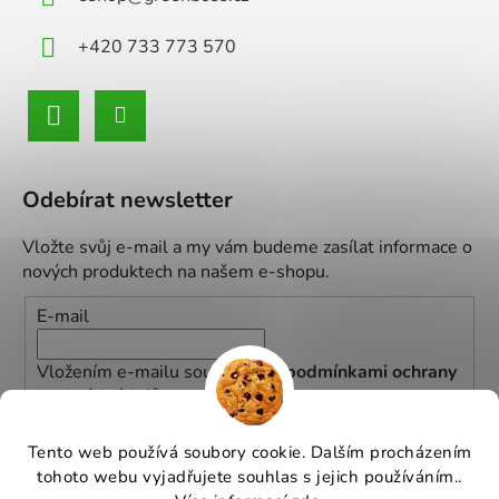
+420 733 773 570
Odebírat newsletter
Vložte svůj e-mail a my vám budeme zasílat informace o
nových produktech na našem e-shopu.
E-mail
Vložením e-mailu souhlasíte s
podmínkami ochrany
osobních údajů
PŘIHLÁSIT SE
Tento web používá soubory cookie. Dalším procházením
tohoto webu vyjadřujete souhlas s jejich používáním..