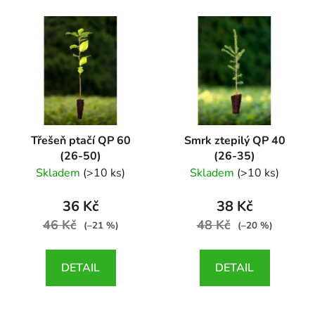
Třešeň ptačí QP 60
Smrk ztepilý QP 40
(26-50)
(26-35)
Prunus avium
Picea abies
Skladem
(>10 ks)
Skladem
(>10 ks)
36 Kč
38 Kč
46 Kč
48 Kč
(–21 %)
(–20 %)
DETAIL
DETAIL