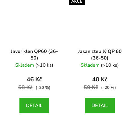
AKCE
Javor klen QP60 (36-
Jasan ztepilý QP 60
50)
(36-50)
Acer pseudoplatanus
Fraxinus excelsior
Skladem
(>10 ks)
Skladem
(>10 ks)
46 Kč
40 Kč
58 Kč
50 Kč
(–20 %)
(–20 %)
DETAIL
DETAIL