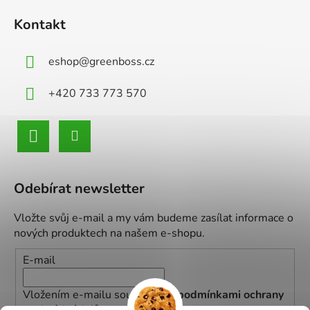
Kontakt
eshop
@
greenboss.cz
+420 733 773 570
Odebírat newsletter
Vložte svůj e-mail a my vám budeme zasílat informace o
nových produktech na našem e-shopu.
E-mail
Vložením e-mailu souhlasíte s
podmínkami ochrany