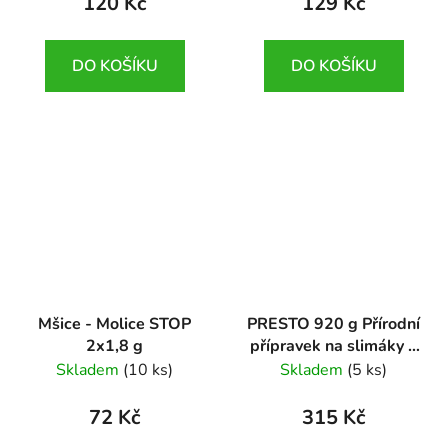
120 Kč
129 Kč
DO KOŠÍKU
DO KOŠÍKU
Mšice - Molice STOP
PRESTO 920 g Přírodní
2x1,8 g
přípravek na slimáky a
plzáky
Skladem
(10 ks)
Skladem
(5 ks)
72 Kč
315 Kč