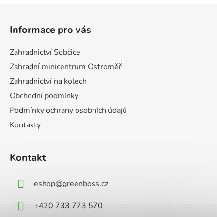
Z
á
Informace pro vás
p
a
Zahradnictví Sobčice
t
Zahradní minicentrum Ostroměř
í
Zahradnictví na kolech
Obchodní podmínky
Podmínky ochrany osobních údajů
Kontakty
Kontakt
eshop
@
greenboss.cz
+420 733 773 570