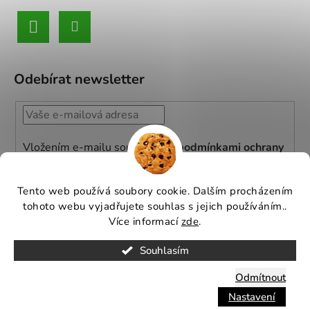
Odebírat newsletter
Vložením e-mailu souhlasíte s
podmínkami ochrany
osobních údajů
PŘIHLÁSIT
Tento web používá soubory cookie. Dalším procházením
tohoto webu vyjadřujete souhlas s jejich používáním..
SE
Více informací
zde
.
Souhlasím
Vytvořil
Michal Hančil
na
Shoptetu
.
Odmítnout
Copyright 2026
GREENBOSS GARDEN
- Všechna
Nastavení
práva vyhrazena.