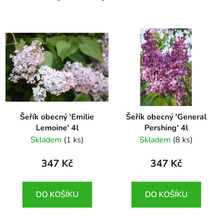
Šeřík obecný 'Emilie
Šeřík obecný 'General
Lemoine' 4l
Pershing' 4l
Syringa vulgaris 'Emilie
Syringa vulgaris
Skladem
(1 ks)
Skladem
(8 ks)
Lemoine'
'General Pershing'
347 Kč
347 Kč
DO KOŠÍKU
DO KOŠÍKU