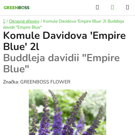
Přejít
Hledat
NÁKUP
na
KOŠÍK
obsah
Domů
/
Okrasné dřeviny
/
Komule Davidova 'Empire Blue' 2l
Buddleja
davidii "Empire Blue"
Komule Davidova 'Empire
Blue' 2l
Buddleja davidii "Empire
Blue"
Značka:
GREENBOSS FLOWER