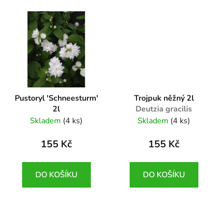
Pustoryl 'Schneesturm'
Trojpuk něžný 2l
2l
Deutzia gracilis
Philadelphus
Skladem
(4 ks)
Skladem
(4 ks)
'Schneesturm'
155 Kč
155 Kč
DO KOŠÍKU
DO KOŠÍKU