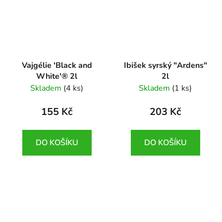
Vajgélie 'Black and
Ibišek syrský "Ardens"
White'® 2l
2l
Weigelia 'Black and
Hibiscus syriacus
Skladem
(4 ks)
Skladem
(1 ks)
White'
"Ardens"
155 Kč
203 Kč
DO KOŠÍKU
DO KOŠÍKU