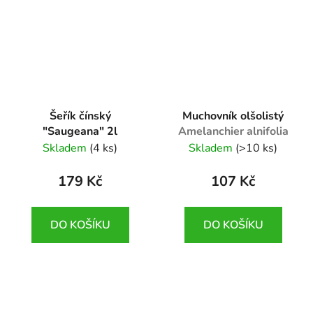
Šeřík čínský
Muchovník olšolistý
"Saugeana" 2l
Amelanchier alnifolia
Syringa chinensis
Skladem
(4 ks)
Skladem
(>10 ks)
'Saugeana'
179 Kč
107 Kč
DO KOŠÍKU
DO KOŠÍKU