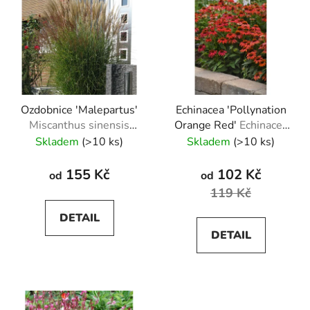
Ozdobnice 'Malepartus'
Echinacea 'Pollynation
Miscanthus sinensis
Orange Red'
Echinacea
Malepartus
'Pollynation Orange
Skladem
(>10 ks)
Skladem
(>10 ks)
Red'
155 Kč
102 Kč
od
od
119 Kč
DETAIL
DETAIL