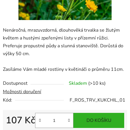
Nenáročná, mrazuvzdorná, dlouhověká trvalka se žlutým
květem a hustými zpeřenými listy v přízemní růžici.
Preferuje propustné půdy a slunná stanoviště. Dorůstá do
výšky 50 cm.
Zasíláme Vám mladé rostliny v květináči o průměru 11cm.
Dostupnost
Skladem
(>10 ks)
Možnosti doručení
Kód:
F_ROS_TRV_KUKCHIL_01
107 Kč
DO KOŠÍKU
Měrná cena: