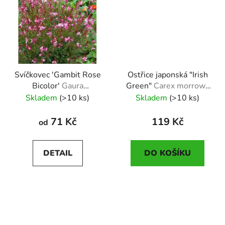
Svíčkovec 'Gambit Rose
Ostřice japonská "Irish
Bicolor'
Gaura
Green"
Carex morrowii
lindheimeri Gambit
"Irish Green"
Skladem
(>10 ks)
Skladem
(>10 ks)
Rose Bicolor
71 Kč
119 Kč
od
DETAIL
DO KOŠÍKU