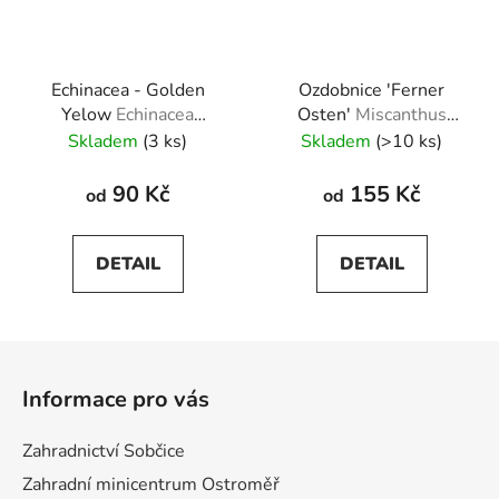
Echinacea - Golden
Ozdobnice 'Ferner
Yelow
Echinacea
Osten'
Miscanthus
purpurea 'Golden
sinensis Ferner Osten
Skladem
(3 ks)
Skladem
(>10 ks)
Yellow'
90 Kč
155 Kč
od
od
DETAIL
DETAIL
Z
á
Informace pro vás
p
a
Zahradnictví Sobčice
t
Zahradní minicentrum Ostroměř
í