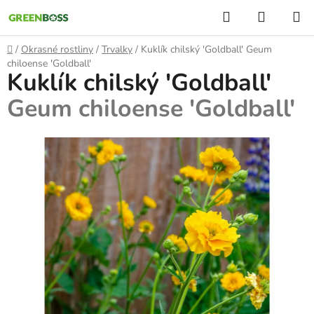
Přejít
Hledat
NÁKUP
na
KOŠÍK
obsah
Domů
/
Okrasné rostliny
/
Trvalky
/
Kuklík chilský 'Goldball'
Geum
chiloense 'Goldball'
Kuklík chilský 'Goldball'
Geum chiloense 'Goldball'