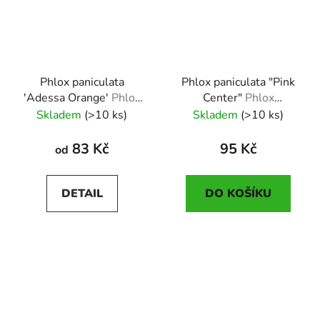
Phlox paniculata
Phlox paniculata "Pink
'Adessa Orange'
Phlox
Center"
Phlox
paniculata 'Adessa
paniculata "Pink Center"
Skladem
(>10 ks)
Skladem
(>10 ks)
Orange'
83 Kč
95 Kč
od
DETAIL
DO KOŠÍKU