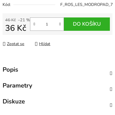
Kód:
F_ROS_LES_MODROPAD_7
46 Kč
–21 %
DO KOŠÍKU
36 Kč
Měrná cena:
Zeptat se
Hlídat
Popis
Parametry
Diskuze