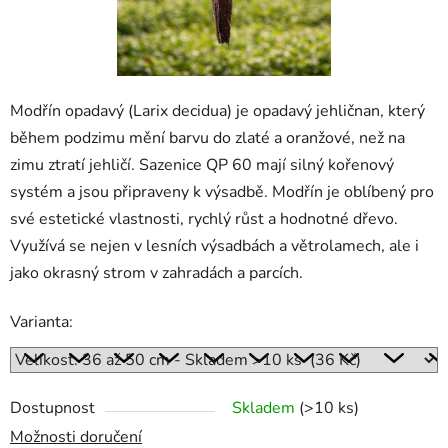
Modřín opadavý (Larix decidua) je opadavý jehličnan, který
během podzimu mění barvu do zlaté a oranžové, než na
zimu ztratí jehličí. Sazenice QP 60 mají silný kořenový
systém a jsou připraveny k výsadbě. Modřín je oblíbený pro
své estetické vlastnosti, rychlý růst a hodnotné dřevo.
Využívá se nejen v lesních výsadbách a větrolamech, ale i
jako okrasný strom v zahradách a parcích.
Varianta:
Dostupnost
Skladem
(>10 ks)
Možnosti doručení