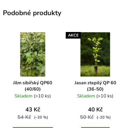
Podobné produkty
AKCE
Jilm sibiřský QP60
Jasan ztepilý QP 60
(40/60)
(36-50)
Ulmus pumila
Fraxinus excelsior
Skladem
(>10 ks)
Skladem
(>10 ks)
43 Kč
40 Kč
54 Kč
50 Kč
(–20 %)
(–20 %)