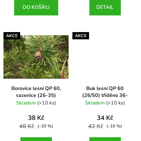
DO KOŠÍKU
DETAIL
AKCE
AKCE
Borovice lesní QP 60,
Buk lesní QP 60
sazenice (26-35)
(26/50) tříděno 36-
Pinus sylvestris
50cm
Skladem
(>10 ks)
Skladem
(>10 ks)
Fagus sylvatica
38 Kč
34 Kč
48 Kč
42 Kč
(–20 %)
(–19 %)