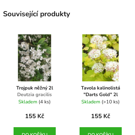
Související produkty
Trojpuk něžný 2l
Tavola kalinolistá
Deutzia gracilis
"Darts Gold" 2l
Physocarpus
Skladem
(4 ks)
Skladem
(>10 ks)
opulofolius "Darts
Gold"
155 Kč
155 Kč
DO KOŠÍKU
DO KOŠÍKU