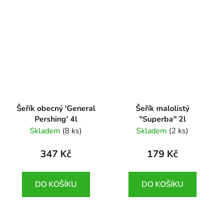
Šeřík obecný 'General
Šeřík malolistý
Pershing' 4l
"Superba" 2l
Syringa vulgaris
Syringa microphylla
Skladem
(8 ks)
Skladem
(2 ks)
'General Pershing'
'Superba'
347 Kč
179 Kč
DO KOŠÍKU
DO KOŠÍKU