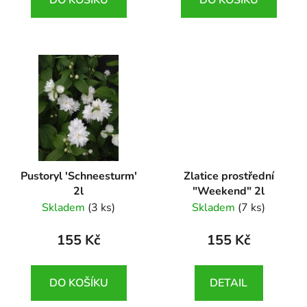
Pustoryl 'Schneesturm'
Zlatice prostřední
2l
"Weekend" 2l
Philadelphus
Forsythia intermedia
Skladem
(3 ks)
Skladem
(7 ks)
'Schneesturm'
'Weekend'
155 Kč
155 Kč
DO KOŠÍKU
DETAIL