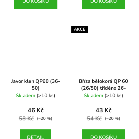
DO KOŠÍKU
DO KOŠÍKU
AKCE
Javor klen QP60 (36-
Bříza bělokorá QP 60
50)
(26/50) tříděno 26-
Acer pseudoplatanus
35cm
Skladem
(>10 ks)
Skladem
(>10 ks)
Betula pendula
46 Kč
43 Kč
58 Kč
54 Kč
(–20 %)
(–20 %)
DETAIL
DO KOŠÍKU