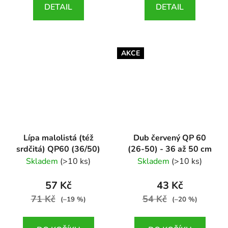
DETAIL
DETAIL
AKCE
Lípa malolistá (též
Dub červený QP 60
srdčitá) QP60 (36/50)
(26-50) - 36 až 50 cm
Tilia cordata
Quercus rubra
Skladem
(>10 ks)
Skladem
(>10 ks)
57 Kč
43 Kč
71 Kč
54 Kč
(–19 %)
(–20 %)