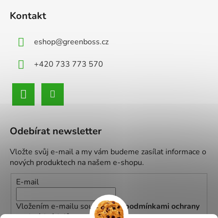
Kontakt
eshop
@
greenboss.cz
+420 733 773 570
Odebírat newsletter
Vložte svůj e-mail a my vám budeme zasílat informace o
nových produktech na našem e-shopu.
E-mail
Vložením e-mailu souhlasíte s
podmínkami ochrany
osobních údajů