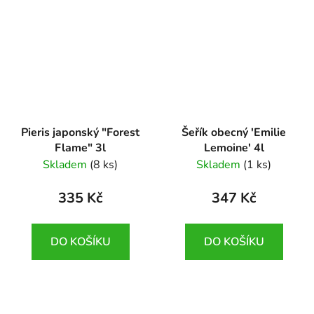
Pieris japonský "Forest
Šeřík obecný 'Emilie
Flame" 3l
Lemoine' 4l
Pieris japonica 'Forest
Syringa vulgaris 'Emilie
Skladem
(8 ks)
Skladem
(1 ks)
Flame'
Lemoine'
335 Kč
347 Kč
DO KOŠÍKU
DO KOŠÍKU