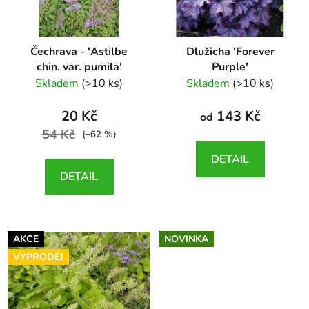
Čechrava - 'Astilbe
Dlužicha 'Forever
chin. var. pumila'
Purple'
Astilbe chinensis var.
Heuchera x hybrida
Skladem
(>10 ks)
Skladem
(>10 ks)
pumila
Forever Purple
20 Kč
143 Kč
od
54 Kč
(–62 %)
DETAIL
DETAIL
AKCE
NOVINKA
VÝPRODEJ