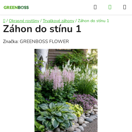
Přejít
Hledat
NÁKUP
na
KOŠÍK
obsah
Domů
/
Okrasné rostliny
/
Trvalkové záhony
/
Záhon do stínu 1
Záhon do stínu 1
Značka:
GREENBOSS FLOWER