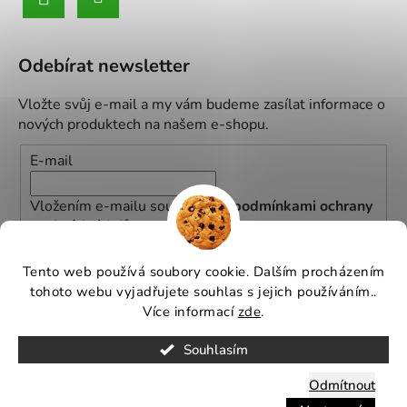
Odebírat newsletter
Vložte svůj e-mail a my vám budeme zasílat informace o
nových produktech na našem e-shopu.
E-mail
Vložením e-mailu souhlasíte s
podmínkami ochrany
osobních údajů
PŘIHLÁSIT SE
Tento web používá soubory cookie. Dalším procházením
tohoto webu vyjadřujete souhlas s jejich používáním..
Více informací
zde
.
Souhlasím
Vytvořil
Michal Hančil
na
Shoptetu
.
Odmítnout
Copyright 2026
GREENBOSS GARDEN
- Všechna