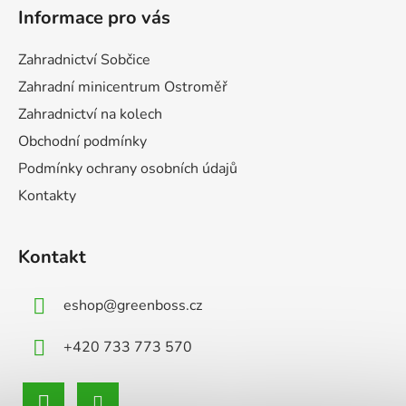
á
Informace pro vás
p
a
Zahradnictví Sobčice
t
Zahradní minicentrum Ostroměř
í
Zahradnictví na kolech
Obchodní podmínky
Podmínky ochrany osobních údajů
Kontakty
Kontakt
eshop
@
greenboss.cz
+420 733 773 570