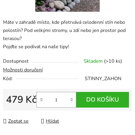
Máte v zahradě místo, kde přetrvává celodenní stín nebo
polostín? Pod velkými stromy, u zdí nebo jen prostor pod
terasou?
Pojďte se podívat na naše tipy!
Dostupnost
Skladem
(>10 ks)
Možnosti doručení
Kód:
STINNY_ZAHON
479 Kč
DO KOŠÍKU
Měrná cena:
Zeptat se
Hlídat