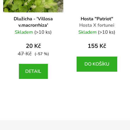
Dlužicha - 'Villosa
Hosta "Patriot"
v.macrorrhiza'
Hosta X fortunei
Heuchera Villosa var.
"Patriot"
Skladem
(>10 ks)
Skladem
(>10 ks)
macrorrhiza
20 Kč
155 Kč
47 Kč
(–57 %)
DO KOŠÍKU
DETAIL
Z