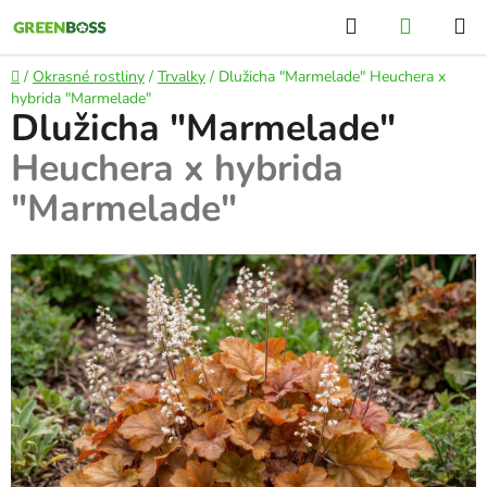
Přejít
Hledat
NÁKUP
na
KOŠÍK
obsah
Domů
/
Okrasné rostliny
/
Trvalky
/
Dlužicha "Marmelade"
Heuchera x
hybrida "Marmelade"
Dlužicha "Marmelade"
Heuchera x hybrida
"Marmelade"