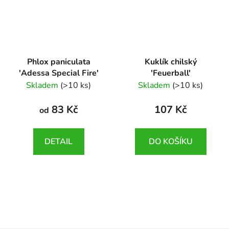
Phlox paniculata
Kuklík chilský
'Adessa Special Fire'
'Feuerball'
Phlox paniculata
Geum chiloense
Skladem
(>10 ks)
Skladem
(>10 ks)
'Adessa Special Fire'
'Feuerball'
83 Kč
107 Kč
od
DETAIL
DO KOŠÍKU