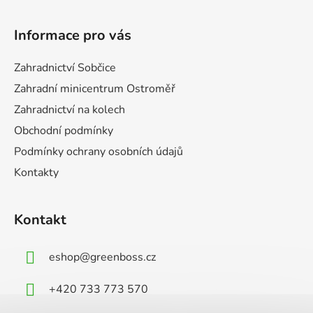
Z
á
Informace pro vás
p
a
Zahradnictví Sobčice
t
Zahradní minicentrum Ostroměř
í
Zahradnictví na kolech
Obchodní podmínky
Podmínky ochrany osobních údajů
Kontakty
Kontakt
eshop
@
greenboss.cz
+420 733 773 570