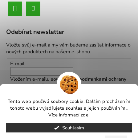
Odebírat newsletter
Vložte svůj e-mail a my vám budeme zasílat informace o
nových produktech na našem e-shopu.
E-mail
Vložením e-mailu souhlasíte s
podmínkami ochrany
osobních údajů
PŘIHLÁSIT SE
Tento web používá soubory cookie. Dalším procházením
tohoto webu vyjadřujete souhlas s jejich používáním..
Více informací
zde
.
Souhlasím
Vytvořil
Michal Hančil
na
Shoptetu
.