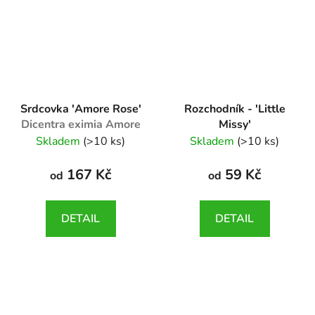
Srdcovka 'Amore Rose'
Rozchodník - 'Little
Dicentra eximia Amore
Missy'
Rose
Sedum 'Little Missy'
Skladem
(>10 ks)
Skladem
(>10 ks)
167 Kč
59 Kč
od
od
DETAIL
DETAIL