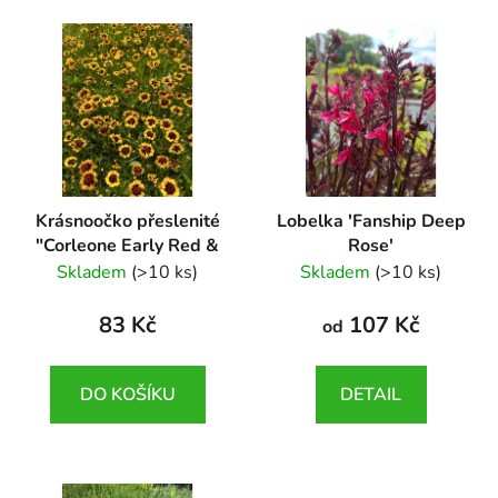
Krásnoočko přeslenité
Lobelka 'Fanship Deep
"Corleone Early Red &
Rose'
Gold"
Lobelia speciosa
Skladem
(>10 ks)
Skladem
(>10 ks)
Coreopsis verticillata
'Fanship Deep Rose'
"Corleone Early Red &
83 Kč
107 Kč
od
Gold"
DO KOŠÍKU
DETAIL