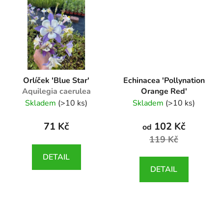
Orlíček 'Blue Star'
Echinacea 'Pollynation
Aquilegia caerulea
Orange Red'
Blue Star
Echinacea 'Pollynation
Skladem
(>10 ks)
Skladem
(>10 ks)
Orange Red'
71 Kč
102 Kč
od
119 Kč
DETAIL
DETAIL