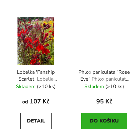
Lobelka 'Fanship
Phlox paniculata "Rose
Scarlet'
Lobelia
Eye"
Phlox paniculata
speciosa 'Fanship
"Rose Eye"
Skladem
(>10 ks)
Skladem
(>10 ks)
Scarlet'
107 Kč
95 Kč
od
DETAIL
DO KOŠÍKU