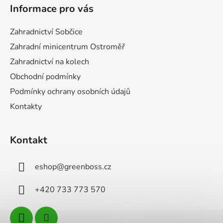
á
Informace pro vás
p
a
Zahradnictví Sobčice
t
Zahradní minicentrum Ostroměř
í
Zahradnictví na kolech
Obchodní podmínky
Podmínky ochrany osobních údajů
Kontakty
Kontakt
eshop
@
greenboss.cz
+420 733 773 570