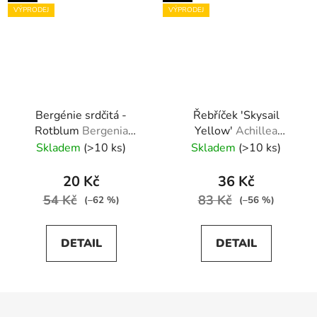
VÝPRODEJ
VÝPRODEJ
Bergénie srdčitá -
Řebříček 'Skysail
Rotblum
Bergenia
Yellow'
Achillea
cordifolia Rotblum
millefolium 'Skysail
Skladem
(>10 ks)
Skladem
(>10 ks)
Yellow'
20 Kč
36 Kč
54 Kč
83 Kč
(–62 %)
(–56 %)
DETAIL
DETAIL
Z