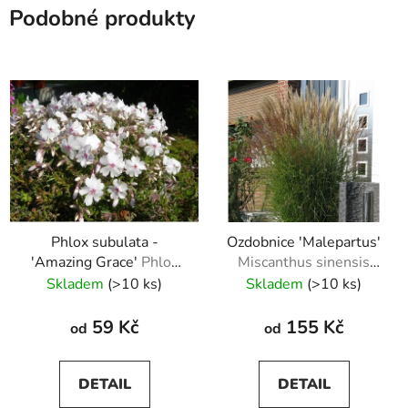
Podobné produkty
Phlox subulata -
Ozdobnice 'Malepartus'
'Amazing Grace'
Phlox
Miscanthus sinensis
subulata 'Amazing
Malepartus
Skladem
(>10 ks)
Skladem
(>10 ks)
Grace'
59 Kč
155 Kč
od
od
DETAIL
DETAIL