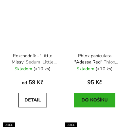
Rozchodník - 'Little
Phlox paniculata
Missy'
Sedum 'Little
"Adessa Red"
Phlox
Missy'
paniculata "Adessa
Skladem
(>10 ks)
Skladem
(>10 ks)
Red"
59 Kč
95 Kč
od
DETAIL
DO KOŠÍKU
AKCE
AKCE