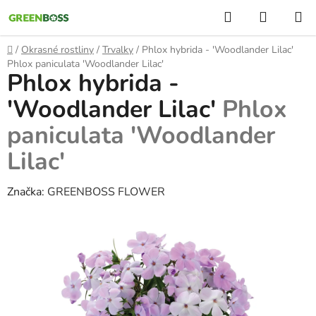
Přejít
Hledat
NÁKUP
na
KOŠÍK
obsah
Domů
/
Okrasné rostliny
/
Trvalky
/
Phlox hybrida - 'Woodlander Lilac'
Phlox paniculata 'Woodlander Lilac'
Phlox hybrida -
'Woodlander Lilac'
Phlox
paniculata 'Woodlander
Lilac'
Značka:
GREENBOSS FLOWER