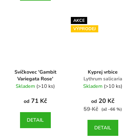
AKCE
VÝPRODEJ
Svíčkovec 'Gambit
Kyprej vrbice
Variegata Rose'
Lythrum salicaria
Gaura lindheimeri
Skladem
(>10 ks)
Skladem
(>10 ks)
Gambit Variegata Rose
71 Kč
20 Kč
od
od
59 Kč
(až –66 %)
DETAIL
DETAIL