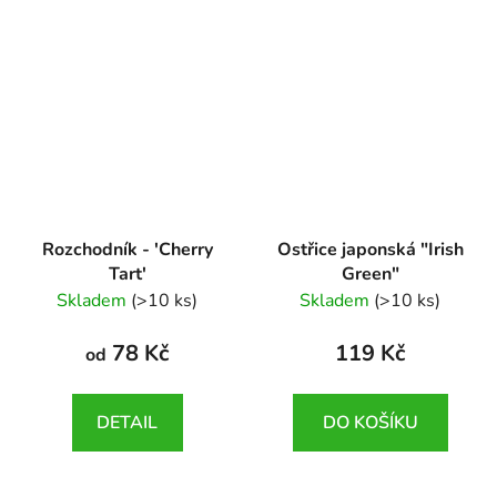
Rozchodník - 'Cherry
Ostřice japonská "Irish
Tart'
Green"
Sedum hybridum
Carex morrowii "Irish
Skladem
(>10 ks)
Skladem
(>10 ks)
'Cherry Tart'
Green"
78 Kč
119 Kč
od
DETAIL
DO KOŠÍKU