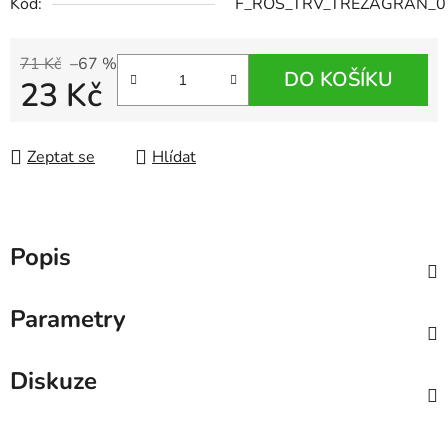
Kód:
F_ROS_TRV_TREZAGRAN_0
71 Kč
–67 %
DO KOŠÍKU
23 Kč
Měrná cena:
Zeptat se
Hlídat
Popis
Parametry
Diskuze