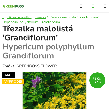
Přejít
Hledat
NÁKU
na
KOŠÍK
obsah
Domů
/
Okrasné rostliny
/
Trvalky
/
Třezalka malolistá 'Grandiflorum'
Hypericum polyphyllum Grandiflorum
Třezalka malolistá
'Grandiflorum'
Hypericum polyphyllum
Grandiflorum
Značka:
GREENBOSS FLOWER
AKCE
71 KČ
VÝPRODEJ
–67 %