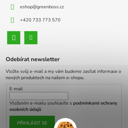
eshop
@
greenboss.cz
+420 733 773 570
Odebírat newsletter
Vložte svůj e-mail a my vám budeme zasílat informace o
nových produktech na našem e-shopu.
E-mail
Vložením e-mailu souhlasíte s
podmínkami ochrany
osobních údajů
PŘIHLÁSIT SE