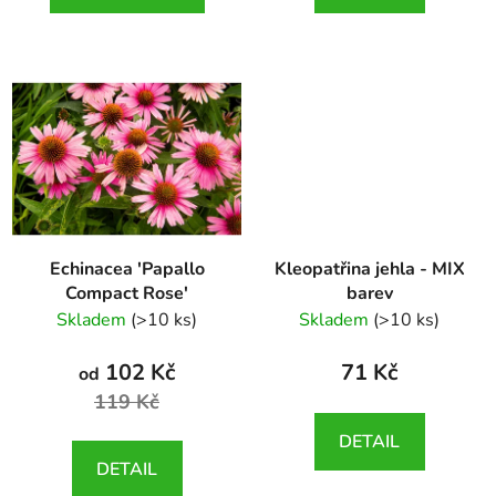
Echinacea 'Papallo
Kleopatřina jehla - MIX
Compact Rose'
barev
Echinacea 'Papallo
Kniphofia uvaria
Skladem
(>10 ks)
Skladem
(>10 ks)
Compact Rose'
102 Kč
71 Kč
od
119 Kč
DETAIL
DETAIL