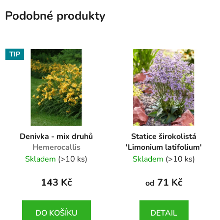
Podobné produkty
TIP
Denivka - mix druhů
Statice širokolistá
Hemerocallis
'Limonium latifolium'
Limonium latifolium
Skladem
(>10 ks)
Skladem
(>10 ks)
143 Kč
71 Kč
od
DO KOŠÍKU
DETAIL