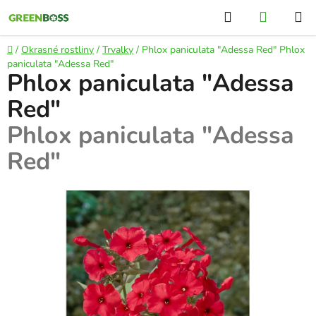
Přejít
Hledat
NÁKUP
na
KOŠÍK
obsah
Domů
/
Okrasné rostliny
/
Trvalky
/
Phlox paniculata "Adessa Red"
Phlox
paniculata "Adessa Red"
Phlox paniculata "Adessa
Red"
Phlox paniculata "Adessa
Red"