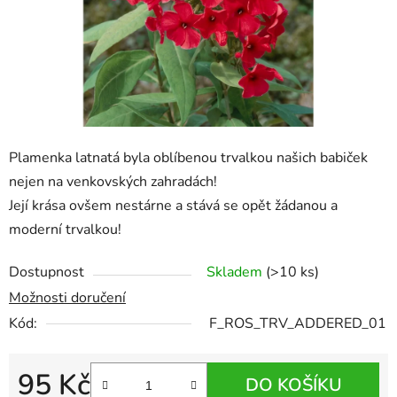
Plamenka latnatá byla oblíbenou trvalkou našich babiček
nejen na venkovských zahradách!
Její krása ovšem nestárne a stává se opět žádanou a
moderní trvalkou!
Dostupnost
Skladem
(>10 ks)
Možnosti doručení
Kód:
F_ROS_TRV_ADDERED_01
95 Kč
DO KOŠÍKU