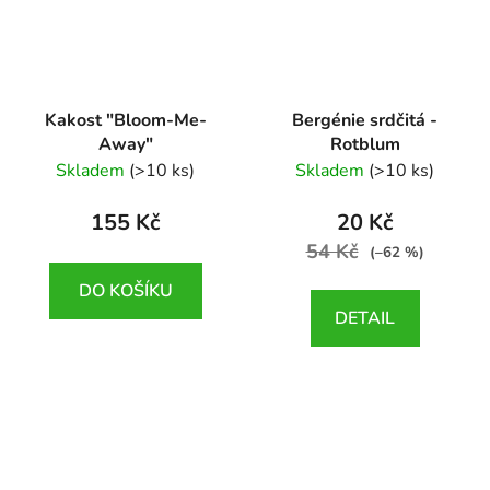
Kakost "Bloom-Me-
Bergénie srdčitá -
Away"
Rotblum
Geranium wallichianum
Bergenia cordifolia
Skladem
(>10 ks)
Skladem
(>10 ks)
"Bloom-Me-Away"
Rotblum
155 Kč
20 Kč
54 Kč
(–62 %)
DO KOŠÍKU
DETAIL