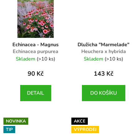
Echinacea - Magnus
Dlužicha "Marmelade"
Echinacea purpurea
Heuchera x hybrida
'Magnus'
"Marmelade"
Skladem
(>10 ks)
Skladem
(>10 ks)
90 Kč
143 Kč
DETAIL
DO KOŠÍKU
NOVINKA
AKCE
TIP
VÝPRODEJ