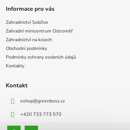
á
Informace pro vás
p
a
Zahradnictví Sobčice
t
Zahradní minicentrum Ostroměř
í
Zahradnictví na kolech
Obchodní podmínky
Podmínky ochrany osobních údajů
Kontakty
Kontakt
eshop
@
greenboss.cz
+420 733 773 570