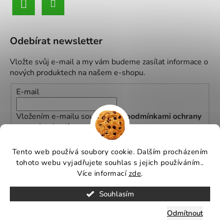
Odebírat newsletter
Vložte svůj e-mail a my vám budeme zasílat informace o
nových produktech na našem e-shopu.
E-mail
Vložením e-mailu souhlasíte s
podmínkami ochrany
osobních údajů
PŘIHLÁSIT SE
Tento web používá soubory cookie. Dalším procházením
tohoto webu vyjadřujete souhlas s jejich používáním..
Více informací
zde
.
Souhlasím
Vytvořil
Michal Hančil
na
Shoptetu
.
Odmítnout
Copyright 2026
GREENBOSS GARDEN
- Všechna