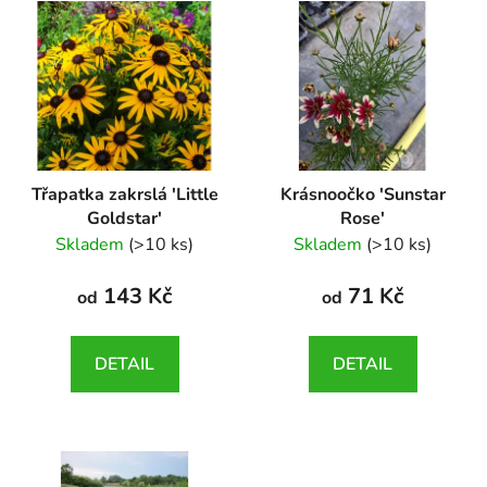
Třapatka zakrslá 'Little
Krásnoočko 'Sunstar
Goldstar'
Rose'
Rudbeckia fulgida var.
Coreopsis verticillata
Skladem
(>10 ks)
Skladem
(>10 ks)
deamii 'Little Goldstar'
'Sunstar Rose'
143 Kč
71 Kč
od
od
DETAIL
DETAIL