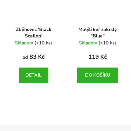
Zběhovec 'Black
Motýlí keř zakrslý
Scallop'
"Blue"
Ajuga reptans 'Black
Buddleja Summer Bird
Skladem
(>10 ks)
Skladem
(>10 ks)
Scallop'
"Blue"
83 Kč
119 Kč
od
DETAIL
DO KOŠÍKU
Z