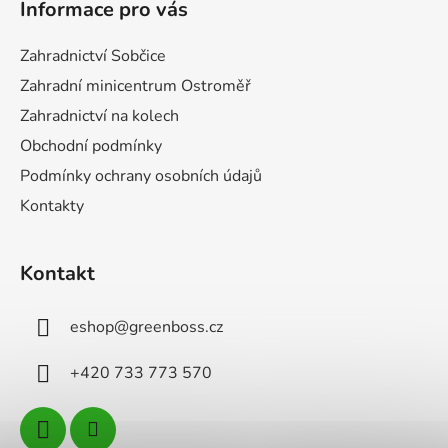
Informace pro vás
p
a
Zahradnictví Sobčice
t
Zahradní minicentrum Ostroměř
í
Zahradnictví na kolech
Obchodní podmínky
Podmínky ochrany osobních údajů
Kontakty
Kontakt
eshop
@
greenboss.cz
+420 733 773 570