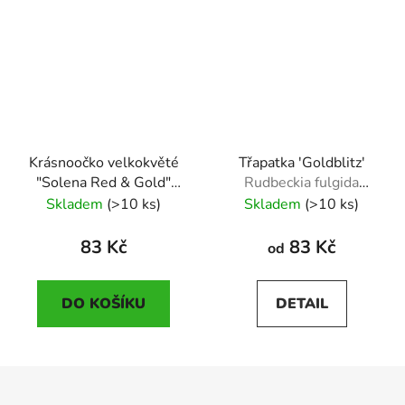
Krásnoočko velkokvěté
Třapatka 'Goldblitz'
"Solena Red & Gold"
Rudbeckia fulgida
Coreopsis grandiflora
'Goldblitz'
Skladem
(>10 ks)
Skladem
(>10 ks)
"Solena aRed & Gold"
83 Kč
83 Kč
od
DO KOŠÍKU
DETAIL
Z
á