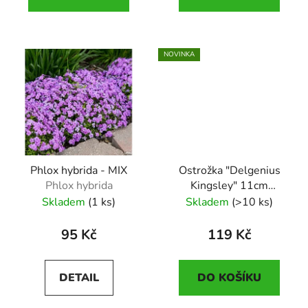
NOVINKA
Phlox hybrida - MIX
Ostrožka "Delgenius
Phlox hybrida
Kingsley" 11cm
Delphinium x elatum
Skladem
(1 ks)
Skladem
(>10 ks)
"Delgenius Kingsley"
95 Kč
119 Kč
DETAIL
DO KOŠÍKU