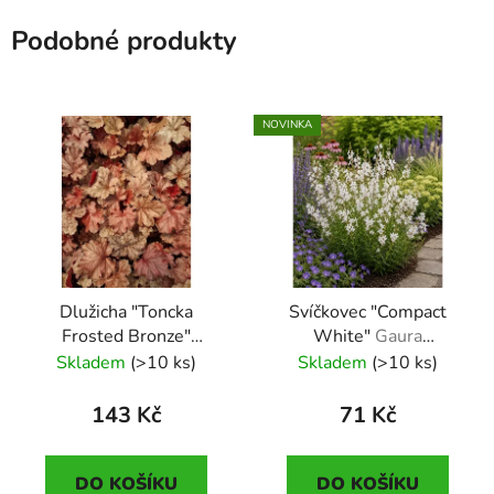
Podobné produkty
NOVINKA
Dlužicha "Toncka
Svíčkovec "Compact
Frosted Bronze"
White"
Gaura
Heuchera x hybrida
lindheimeri "Compact
Skladem
(>10 ks)
Skladem
(>10 ks)
"Toncka Frosted
White"
Bronze"
143 Kč
71 Kč
DO KOŠÍKU
DO KOŠÍKU